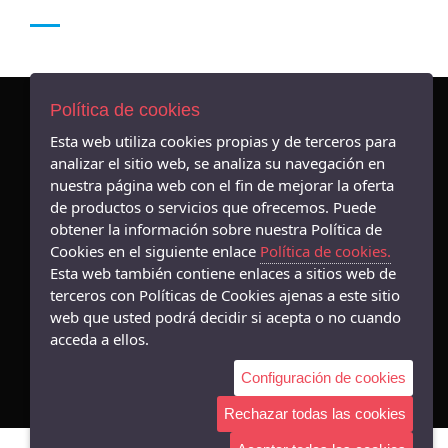
Política de cookies
Esta web utiliza cookies propias y de terceros para
AVISO LEGAL
analizar el sitio web, se analiza su navegación en
POLÍTICA DE COOKIES
nuestra página web con el fin de mejorar la oferta
ENVÍOS Y DEVOLUCIONES
de productos o servicios que ofrecemos. Puede
POLÍTICA DE PRIVACIDAD
obtener la información sobre nuestra Política de
Cookies en el siguiente enlace
Política de cookies.
Esta web también contiene enlaces a sitios web de
terceros con Políticas de Cookies ajenas a este sitio
web que usted podrá decidir si acepta o no cuando
- Avenida Alfonso X el sabio, 16, - 03004 (Alicante)
acceda a ellos.
965212449
Configuración de cookies
Rechazar todas las cookies