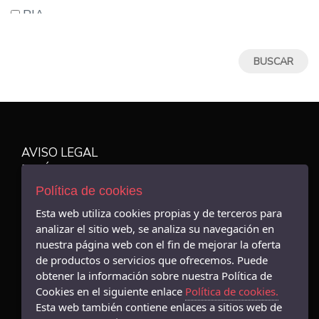
25
RIA
25/26
Tommy Hilfiger
26
Blanditos By Crio`s
27
Igor
27/28
Gorila
28
Converse
28/29
Attipas
AVISO LEGAL
29
Garvalín
POLÍTICA DE COOKIES
29/30
Skechers
ENVÍOS Y DEVOLUCIONES
Política de cookies
30
POLÍTICA DE PRIVACIDAD
Siena
Esta web utiliza cookies propias y de terceros para
30/31
Conguitos
analizar el sitio web, se analiza su navegación en
31
nuestra página web con el fin de mejorar la oferta
Bull Boys
de productos o servicios que ofrecemos. Puede
32
Lelli Kelly
obtener la información sobre nuestra Política de
- Avenida Alfonso X el sabio, 16, - 03004 (Alicante)
32/33
965212449
Mustang
Cookies en el siguiente enlace
Política de cookies.
33
Esta web también contiene enlaces a sitios web de
Andanines