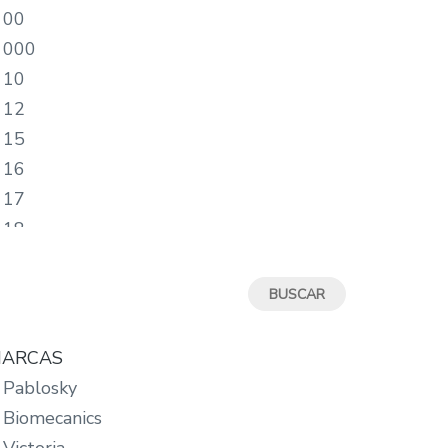
00
000
10
12
15
16
17
18
19
19/20
2
20
ARCAS
20/21
Pablosky
21
Biomecanics
22