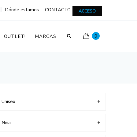
|
Dónde estamos
CONTACTO
ACCESO
0
OUTLET!
MARCAS
Unisex
+
Colegiales
Deportivos
Niña
+
Botas/Botines
Lonas
Colegiales