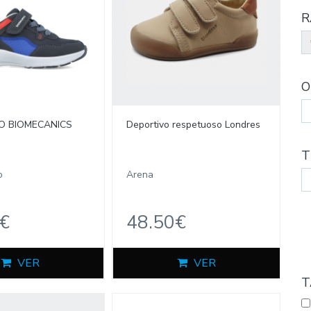
R
O
O BIOMECANICS
Deportivo respetuoso Londres
T
o
Arena
€
48.50€
VER
VER
T