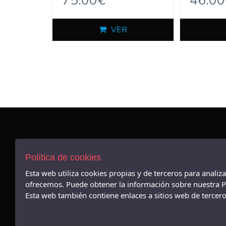
75.00€
46.00
VER
AVISO LEGAL
POLÍTICA DE COOKIES
Política de cookies
ENVÍOS Y DEVOLUCIONES
Esta web utiliza cookies propias y de terceros para analiz
POLÍTICA DE PRIVACIDAD
ofrecemos. Puede obtener la información sobre nuestra Po
Esta web también contiene enlaces a sitios web de terceros
- Avenida Alfonso X el sabio, 16, - 03004 (Alicante)
965212449