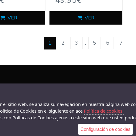
€
49.95€
VER
VER
(current)
1
2
3
.
5
6
7
ar el sitio web, se analiza su navegación en nuestra página web co
lítica de Cookies en el siguiente enlace
Política de cookies.
 con Políticas de Cookies ajenas a este sitio web que usted podrá
Configuración de cookies