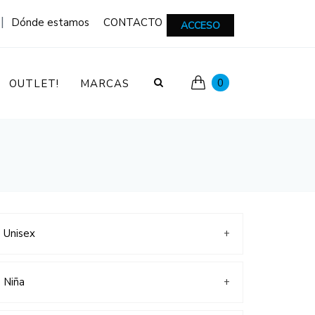
|
Dónde estamos
CONTACTO
ACCESO
0
OUTLET!
MARCAS
Unisex
+
Colegiales
Deportivos
Niña
+
Botas/Botines
Lonas
Colegiales