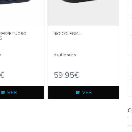
 RESPETUOSO
RIO COLEGIAL
S
o
Azul Marino
€
59.95€
VER
VER
C