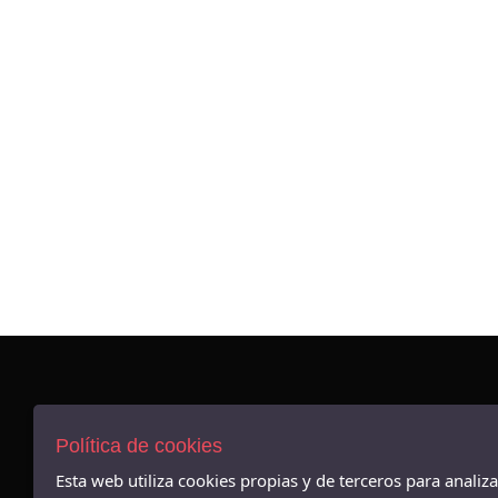
AVISO LEGAL
POLÍTICA DE COOKIES
Política de cookies
ENVÍOS Y DEVOLUCIONES
Esta web utiliza cookies propias y de terceros para analiz
POLÍTICA DE PRIVACIDAD