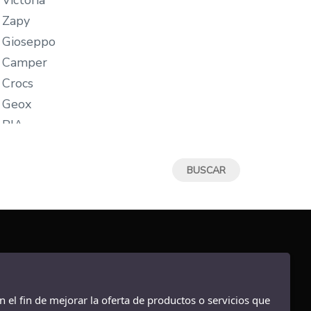
Victoria
22/23
Zapy
23
Gioseppo
23/24
Camper
24
Crocs
24/25
Geox
25
RIA
25/26
Tommy Hilfiger
26
Blanditos By Crio`s
27
Igor
27/28
Gorila
28
Converse
28/29
Attipas
29
Garvalín
29/30
Skechers
n el fin de mejorar la oferta de productos o servicios que
30