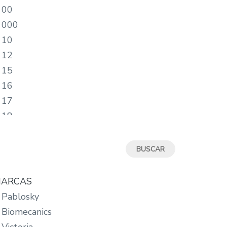
ent)
00
000
10
12
15
16
17
18
19
19/20
2
20
ARCAS
20/21
Pablosky
21
Biomecanics
22